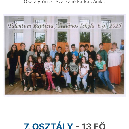
Osztályfőnök: Szarkáné Farkas Anikó
7. OSZTÁLY
- 13 FŐ