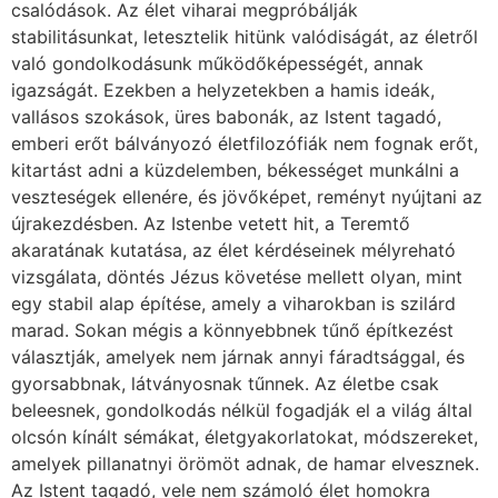
csalódások. Az élet viharai megpróbálják
stabilitásunkat, letesztelik hitünk valódiságát, az életről
való gondolkodásunk működőképességét, annak
igazságát. Ezekben a helyzetekben a hamis ideák,
vallásos szokások, üres babonák, az Istent tagadó,
emberi erőt bálványozó életfilozófiák nem fognak erőt,
kitartást adni a küzdelemben, békességet munkálni a
veszteségek ellenére, és jövőképet, reményt nyújtani az
újrakezdésben. Az Istenbe vetett hit, a Teremtő
akaratának kutatása, az élet kérdéseinek mélyreható
vizsgálata, döntés Jézus követése mellett olyan, mint
egy stabil alap építése, amely a viharokban is szilárd
marad. Sokan mégis a könnyebbnek tűnő építkezést
választják, amelyek nem járnak annyi fáradtsággal, és
gyorsabbnak, látványosnak tűnnek. Az életbe csak
beleesnek, gondolkodás nélkül fogadják el a világ által
olcsón kínált sémákat, életgyakorlatokat, módszereket,
amelyek pillanatnyi örömöt adnak, de hamar elvesznek.
Az Istent tagadó, vele nem számoló élet homokra