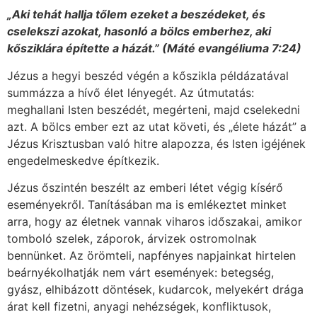
„Aki tehát hallja tőlem ezeket a beszédeket, és
cselekszi azokat, hasonló a bölcs emberhez, aki
kősziklára építette a házát.” (Máté evangéliuma 7:24)
Jézus a hegyi beszéd végén a kőszikla példázatával
summázza a hívő élet lényegét. Az útmutatás:
meghallani Isten beszédét, megérteni, majd cselekedni
azt. A bölcs ember ezt az utat követi, és „élete házát” a
Jézus Krisztusban való hitre alapozza, és Isten igéjének
engedelmeskedve építkezik.
Jézus őszintén beszélt az emberi létet végig kísérő
eseményekről. Tanításában ma is emlékeztet minket
arra, hogy az életnek vannak viharos időszakai, amikor
tomboló szelek, záporok, árvizek ostromolnak
bennünket. Az örömteli, napfényes napjainkat hirtelen
beárnyékolhatják nem várt események: betegség,
gyász, elhibázott döntések, kudarcok, melyekért drága
árat kell fizetni, anyagi nehézségek, konfliktusok,