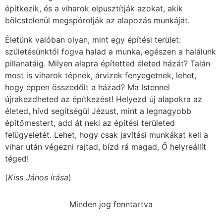
építkezik, és a viharok elpusztítják azokat, akik
bölcstelenül megspórolják az alapozás munkáját.
Életünk valóban olyan, mint egy építési terület:
születésünktől fogva halad a munka, egészen a halálunk
pillanatáig. Milyen alapra építetted életed házát? Talán
most is viharok tépnek, árvizek fenyegetnek, lehet,
hogy éppen összedőlt a házad? Ma Istennel
újrakezdheted az építkezést! Helyezd új alapokra az
életed, hívd segítségül Jézust, mint a legnagyobb
építőmestert, add át neki az építési területed
felügyeletét. Lehet, hogy csak javítási munkákat kell a
vihar után végezni rajtad, bízd rá magad, Ő helyreállít
téged!
(
Kiss János írása
)
Minden jog fenntartva