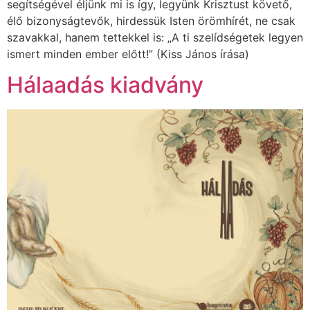
segítségével éljünk mi is így, legyünk Krisztust követő,
élő bizonyságtevők, hirdessük Isten örömhírét, ne csak
szavakkal, hanem tettekkel is: „A ti szelídségetek legyen
ismert minden ember előtt!” (Kiss János írása)
Hálaadás kiadvány