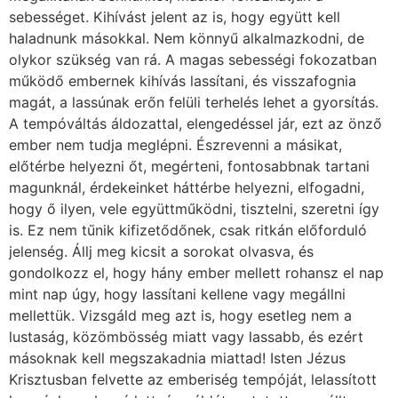
sebességet. Kihívást jelent az is, hogy együtt kell
haladnunk másokkal. Nem könnyű alkalmazkodni, de
olykor szükség van rá. A magas sebességi fokozatban
működő embernek kihívás lassítani, és visszafognia
magát, a lassúnak erőn felüli terhelés lehet a gyorsítás.
A tempóváltás áldozattal, elengedéssel jár, ezt az önző
ember nem tudja meglépni. Észrevenni a másikat,
előtérbe helyezni őt, megérteni, fontosabbnak tartani
magunknál, érdekeinket háttérbe helyezni, elfogadni,
hogy ő ilyen, vele együttműködni, tisztelni, szeretni így
is. Ez nem tűnik kifizetődőnek, csak ritkán előforduló
jelenség. Állj meg kicsit a sorokat olvasva, és
gondolkozz el, hogy hány ember mellett rohansz el nap
mint nap úgy, hogy lassítani kellene vagy megállni
mellettük. Vizsgáld meg azt is, hogy esetleg nem a
lustaság, közömbösség miatt vagy lassabb, és ezért
másoknak kell megszakadnia miattad! Isten Jézus
Krisztusban felvette az emberiség tempóját, lelassított