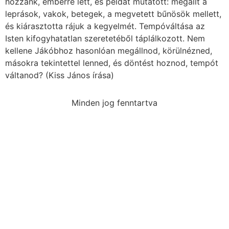
hozzánk, emberré lett, és példát mutatott: megállt a
leprások, vakok, betegek, a megvetett bűnösök mellett,
és kiárasztotta rájuk a kegyelmét. Tempóváltása az
Isten kifogyhatatlan szeretetéből táplálkozott. Nem
kellene Jákóbhoz hasonlóan megállnod, körülnézned,
másokra tekintettel lenned, és döntést hoznod, tempót
váltanod? (Kiss János írása)
Minden jog fenntartva