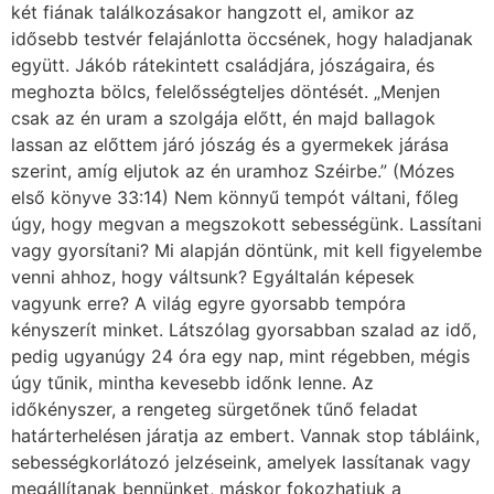
két fiának találkozásakor hangzott el, amikor az
idősebb testvér felajánlotta öccsének, hogy haladjanak
együtt. Jákób rátekintett családjára, jószágaira, és
meghozta bölcs, felelősségteljes döntését. „Menjen
csak az én uram a szolgája előtt, én majd ballagok
lassan az előttem járó jószág és a gyermekek járása
szerint, amíg eljutok az én uramhoz Széirbe.” (Mózes
első könyve 33:14) Nem könnyű tempót váltani, főleg
úgy, hogy megvan a megszokott sebességünk. Lassítani
vagy gyorsítani? Mi alapján döntünk, mit kell figyelembe
venni ahhoz, hogy váltsunk? Egyáltalán képesek
vagyunk erre? A világ egyre gyorsabb tempóra
kényszerít minket. Látszólag gyorsabban szalad az idő,
pedig ugyanúgy 24 óra egy nap, mint régebben, mégis
úgy tűnik, mintha kevesebb időnk lenne. Az
időkényszer, a rengeteg sürgetőnek tűnő feladat
határterhelésen járatja az embert. Vannak stop tábláink,
sebességkorlátozó jelzéseink, amelyek lassítanak vagy
megállítanak bennünket, máskor fokozhatjuk a