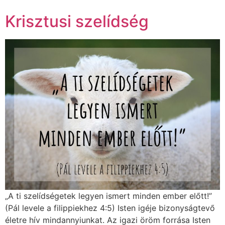
Krisztusi szelídség
„A ti szelídségetek legyen ismert minden ember előtt!”
(Pál levele a filippiekhez 4:5) Isten igéje bizonyságtevő
életre hív mindannyiunkat. Az igazi öröm forrása Isten