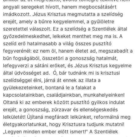
angyali seregeket hívott, hanem megbocsátásért
imádkozott. Jézus Krisztus megmutatta a szelídség
erejét, amely a bűnre kegyelemmel, a gyűlöletre
szeretettel válaszolt. Ez a szelídség a Szentlélek által
győzedelmeskedhet, lelkeket menthet meg ma is. A
szelíd erő hatalmasabb a világ összes pusztító
fegyverénél: ez nem öl, hanem életet ad, megszabadít a
bűn fogságából, összetöri a gonoszság hatalmát,
lefegyverzi a sátáni erőket, és Jézus Krisztus kegyelme
által üdvösséget ad. Ó, bár tudnánk mi is krisztusi
szelídséggel élni, járná át ennek az illata a
gyülekezeteinket, bontaná le a falakat a
kapcsolatainkban, családjainkban, munkahelyeinken!
Oltaná ki az emberek között pusztító gyilkos indulat
erejét, a gonoszság, zűrzavar és ellenségeskedés
lelkületét! Újítaná megfáradt lelkünket, reformálná meg
életgyakorlatunkat, hogy Krisztusra tudjunk mutatni!
„Legyen minden ember előtt ismert!” A Szentlélek