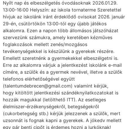
Nyílt nap és elbeszélgetés óvodásoknak 2026.01.29.
13:00-16:00 Helyszín: az iskola tornaterme Szeretettel
hívjuk az iskolánk iránt érdeklődő ovisokat 2026. január
29-én, csütörtökön 13:00-tól egy újabb játékos
alkalomra. Ezen a napon több állomásos játszóházat
szervezünk számukra, amely keretében kézműves
foglakozások mellett zenés/mozgásos
tevékenységekkel is készülünk a gyerekek részére.
Emellett szeretnénk a gyermekekkel elbeszélgetni is.
Erre az alkalomra várjuk a jelentkezést iskolánk e-mail
címére, a szülők és a gyermek nevével, illetve a szülők
telefonos elérhetőségével együtt
(talentumdebrecen@gmail.com) valamint kérjük,
hogy kitöltött jelentkezési szándéknyilatkozatokat is
hozzák magukkal (letölthető ITT). Az esetleges
élelmiszer-érzékenységekről, betegségekről
(cukorbetegség stb.) kérjük jelezzenek a szülők, mert
uzsonnát is fognak kapni a gyerekek. A jókedv mellett
egy pár benti cipőt is érdemes hozni a lurkóknak!