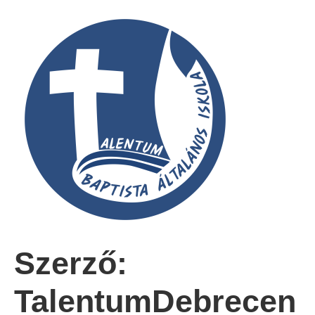
Szerző:
TalentumDebrecen