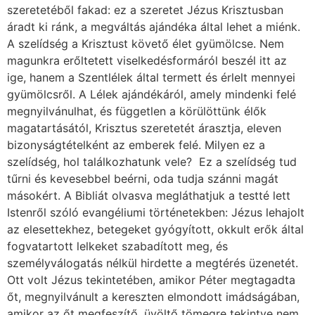
szeretetéből fakad: ez a szeretet Jézus Krisztusban
áradt ki ránk, a megváltás ajándéka által lehet a miénk.
A szelídség a Krisztust követő élet gyümölcse. Nem
magunkra erőltetett viselkedésformáról beszél itt az
ige, hanem a Szentlélek által termett és érlelt mennyei
gyümölcsről. A Lélek ajándékáról, amely mindenki felé
megnyilvánulhat, és független a körülöttünk élők
magatartásától, Krisztus szeretetét árasztja, eleven
bizonyságtételként az emberek felé. Milyen ez a
szelídség, hol találkozhatunk vele? Ez a szelídség tud
tűrni és kevesebbel beérni, oda tudja szánni magát
másokért. A Bibliát olvasva megláthatjuk a testté lett
Istenről szóló evangéliumi történetekben: Jézus lehajolt
az elesettekhez, betegeket gyógyított, okkult erők által
fogvatartott lelkeket szabadított meg, és
személyválogatás nélkül hirdette a megtérés üzenetét.
Ott volt Jézus tekintetében, amikor Péter megtagadta
őt, megnyilvánult a kereszten elmondott imádságában,
amikor az őt megfeszítő, üvöltő tömegre tekintve nem